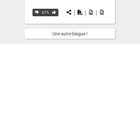
|
|
|
67%
Une autre blague !