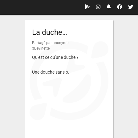
La duche…
Partagé par anonyme
#Devinette
Qu'est ce qu'une duche ?
Une douche sans o.