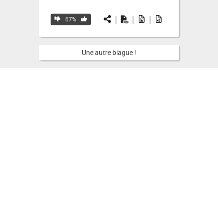
|
|
|
67%
Une autre blague !