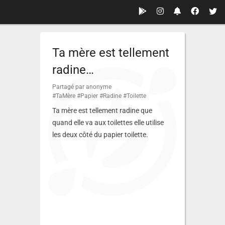
Ta mère est tellement
radine…
Partagé par anonyme
#TaMère
#Papier
#Radine
#Toilette
Ta mère est tellement radine que
quand elle va aux toilettes elle utilise
les deux côté du papier toilette.