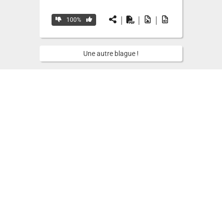
|
|
|
100%
Une autre blague !