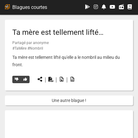
...
Blagues courtes
Ta mère est tellement lifté…
Partagé par anonyme
#TaMère
#Nombril
Ta mère est tellement lifté qu'elle a le nombril au milieu du
front.
|
|
|
Une autre blague !