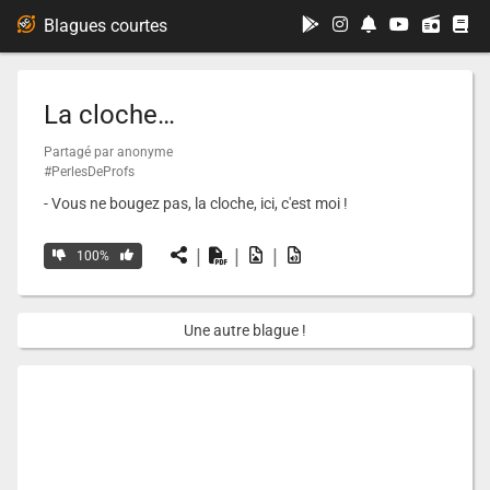
...
Blagues courtes
La cloche…
Partagé par anonyme
#PerlesDeProfs
- Vous ne bougez pas, la cloche, ici, c'est moi !
|
|
|
100%
Une autre blague !