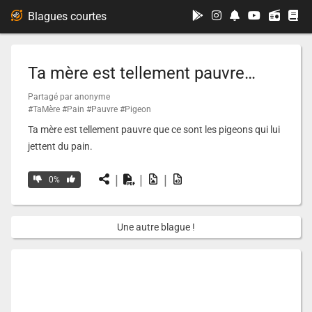
...
Blagues courtes
Ta mère est tellement pauvre…
Partagé par anonyme
#TaMère
#Pain
#Pauvre
#Pigeon
Ta mère est tellement pauvre que ce sont les pigeons qui lui
jettent du pain.
|
|
|
0%
Une autre blague !