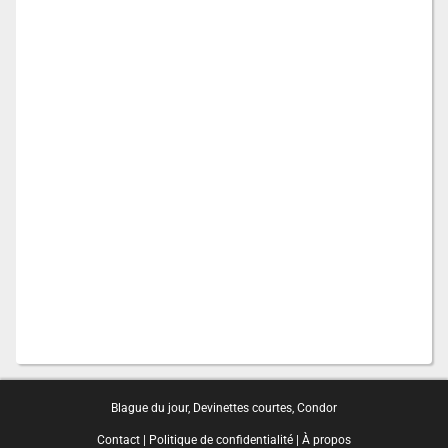
Blague du jour
,
Devinettes courtes
,
Condor
Contact
|
Politique de confidentialité
|
À propos