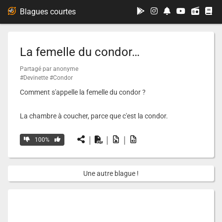
...
Blagues courtes
La femelle du condor…
Partagé par anonyme
#Devinette
#Condor
Comment s'appelle la femelle du condor ?
La chambre à coucher, parce que c'est la condor.
|
|
|
100%
Une autre blague !