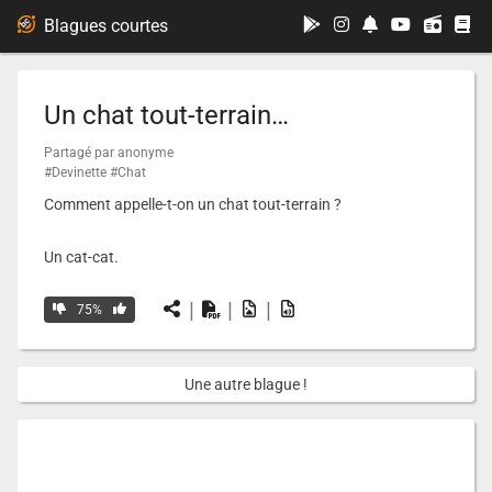
...
Blagues courtes
Un chat tout-terrain…
Partagé par anonyme
#Devinette
#Chat
Comment appelle-t-on un chat tout-terrain ?
Un cat-cat.
|
|
|
75%
Une autre blague !