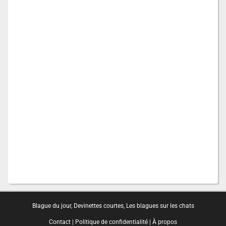
Blague du jour
,
Devinettes courtes
,
Les blagues sur les chats
Contact
|
Politique de confidentialité
|
À propos