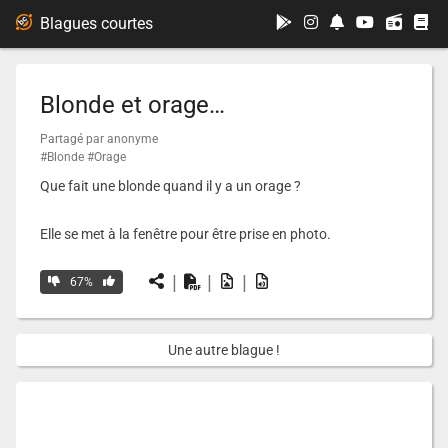
...
Blagues courtes
Blonde et orage…
Partagé par anonyme
#Blonde
#Orage
Que fait une blonde quand il y a un orage ?
Elle se met à la fenêtre pour être prise en photo.
|
|
|
67%
Une autre blague !