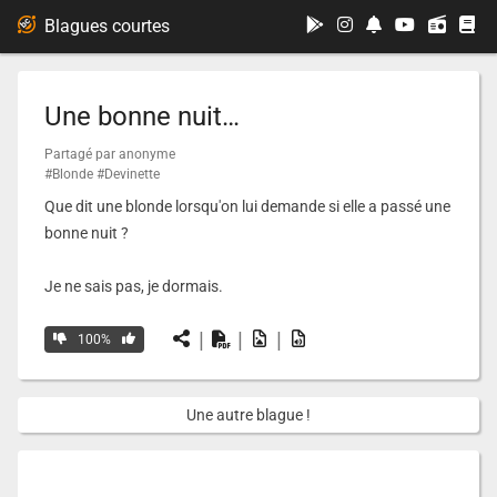
...
Blagues courtes
Une bonne nuit…
Partagé par anonyme
#Blonde
#Devinette
Que dit une blonde lorsqu'on lui demande si elle a passé une
bonne nuit ?
Je ne sais pas, je dormais.
|
|
|
100%
Une autre blague !