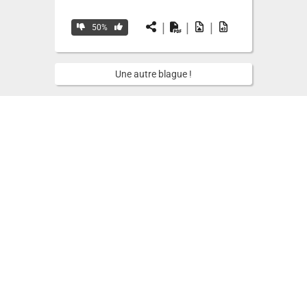
|
|
|
50%
Une autre blague !