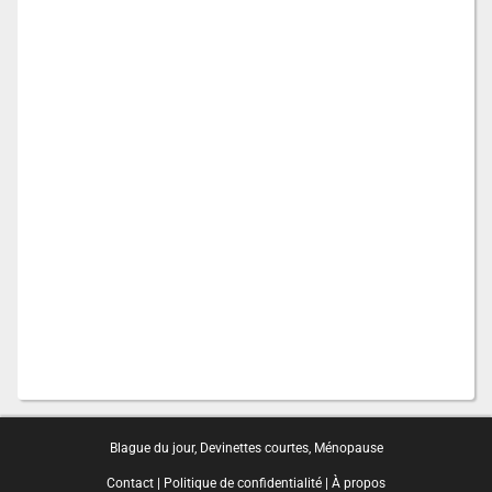
Blague du jour
,
Devinettes courtes
,
Ménopause
Contact
|
Politique de confidentialité
|
À propos