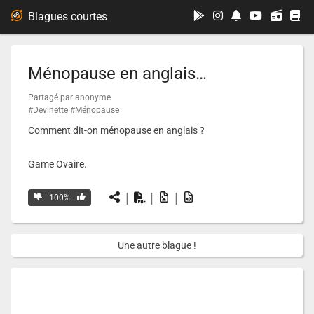
...
Blagues courtes
Ménopause en anglais…
Partagé par anonyme
#Devinette
#Ménopause
Comment dit-on ménopause en anglais ?
Game Ovaire.
|
|
|
100%
Une autre blague !