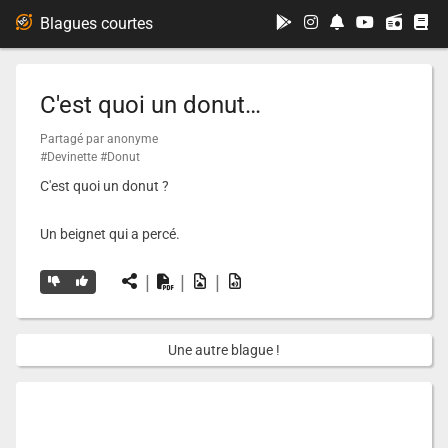
...
Blagues courtes
C'est quoi un donut…
Partagé par anonyme
#Devinette
#Donut
C'est quoi un donut ?
Un beignet qui a percé.
|
|
|
Une autre blague !