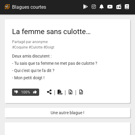
...
Blagues courtes
La femme sans culotte…
Partagé par anonyme
#Coquine
#Culotte
#Doigt
Deux amis discutent :
- Tu sais que ta femme ne met pas de culotte ?
- Qui c'est qui te l'a dit ?
- Mon petit doigt !
|
|
|
100%
Une autre blague !