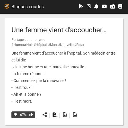
...
Blagues courtes
Une femme vient d'accoucher…
Partagé par anonyme
#HumourNoir
#Hôpital
#Mort
#Nouvelle
#Roux
Une femme vient d'accoucher à l'hôpital. Son médecin entre
et lui dit:
- J'ai une bonne et une mauvaise nouvelle.
La femme répond :
- Commencez par la mauvaise !
- Il est roux !
- Ah et la bonne ?
- Il est mort.
|
|
|
67%