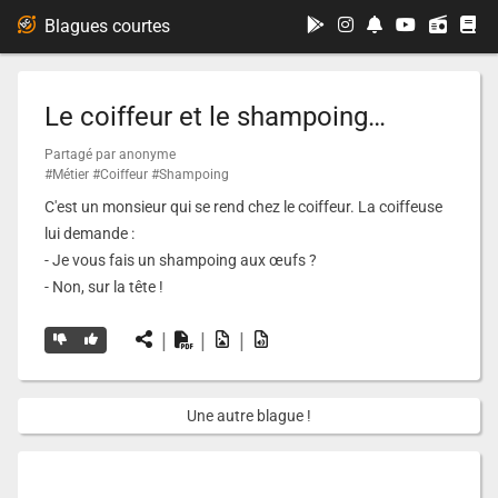
...
Blagues courtes
Le coiffeur et le shampoing…
Partagé par anonyme
#Métier
#Coiffeur
#Shampoing
C'est un monsieur qui se rend chez le coiffeur. La coiffeuse
lui demande :
- Je vous fais un shampoing aux œufs ?
- Non, sur la tête !
|
|
|
Une autre blague !