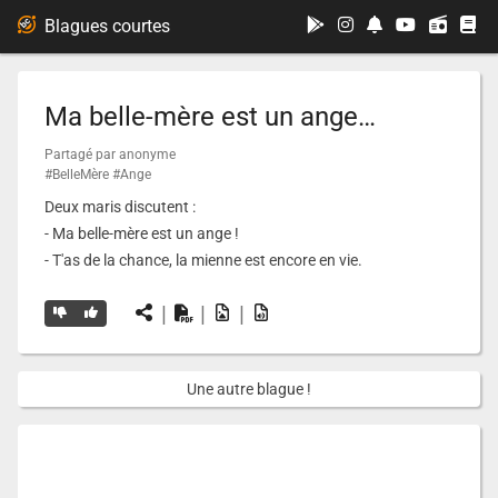
...
Blagues courtes
Ma belle-mère est un ange…
Partagé par anonyme
#BelleMère
#Ange
Deux maris discutent :
- Ma belle-mère est un ange !
- T'as de la chance, la mienne est encore en vie.
|
|
|
Une autre blague !