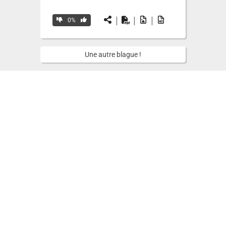
|
|
|
0%
Une autre blague !