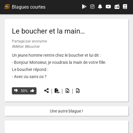
...
Blagues courtes
Le boucher et la main…
Partagé par anonyme
#Métier
#Boucher
Un jeune homme rentre chez le boucher et lui dit :
- Bonjour Monsieur, je voudrais la main de votre fille.
Le boucher répond :
- Avec ou sans os ?
|
|
|
50%
Une autre blague !