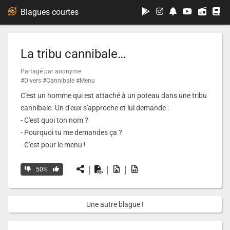
...
Blagues courtes
La tribu cannibale…
Partagé par anonyme
#Divers
#Cannibale
#Menu
C'est un homme qui est attaché à un poteau dans une tribu
cannibale. Un d'eux s'approche et lui demande :
- C'est quoi ton nom ?
- Pourquoi tu me demandes ça ?
- C'est pour le menu !
|
|
|
50%
Une autre blague !