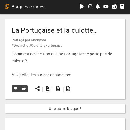
...
Blagues courtes
La Portugaise et la culotte…
Partagé par anonyme
#Devinette
#Culotte
#Portugaise
Comment devine-t-on qu'une Portugaise ne porte pas de
culotte ?
Aux pellicules sur ses chaussures.
|
|
|
Une autre blague !