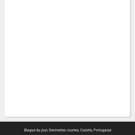
Blague du jour
,
Devinettes courtes
,
Culotte
,
Portugaise