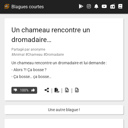
...
Blagues courtes
Un chameau rencontre un
dromadaire…
Partagé par anonyme
#Animal
#Chameau
#Dromadaire
Un chameau rencontre un dromadaire et lui demande :
- Alors ?! Ça bosse ?
- Ça bosse… ça bosse…
|
|
|
100%
Une autre blague !