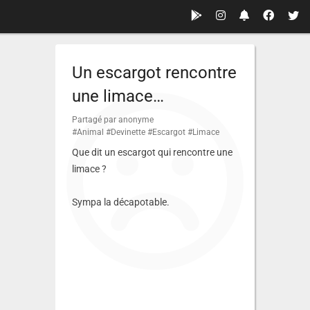
Un escargot rencontre
une limace…
Partagé par anonyme
#Animal
#Devinette
#Escargot
#Limace
Que dit un escargot qui rencontre une
limace ?
Sympa la décapotable.