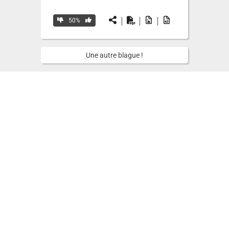
|
|
|
50%
Une autre blague !