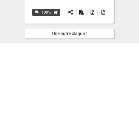
|
|
|
100%
Une autre blague !