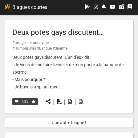
...
Blagues courtes
Deux potes gays discutent…
Partagé par anonyme
#HumourGras
#Banque
#Sperme
Deux potes gays discutent. L'un d'eux dit :
- Je viens de me faire licencier de mon poste à la banque de
sperme.
- Mais pourquoi ?
- Je buvais trop au travail…
|
|
|
50%
Une autre blague !