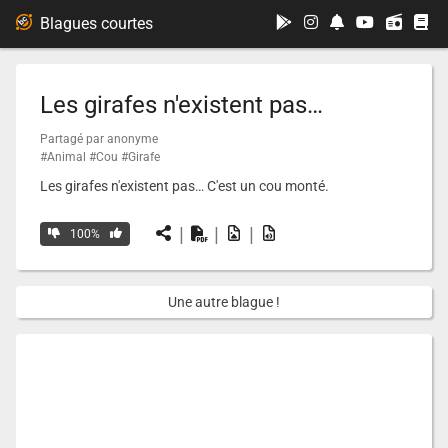
...
Blagues courtes
Les girafes n'existent pas…
Partagé par anonyme
#Animal
#Cou
#Girafe
Les girafes n'existent pas… C'est un cou monté.
|
|
|
100%
Une autre blague !