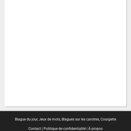
Blague du jour
,
Jeux de mots
,
Blagues sur les carottes
,
Courgette
Contact
|
Politique de confidentialité
|
À propos