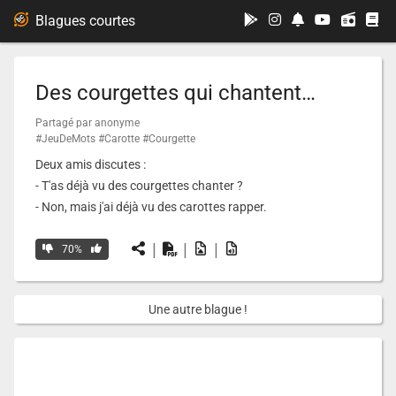
...
Blagues courtes
Des courgettes qui chantent…
Partagé par anonyme
#JeuDeMots
#Carotte
#Courgette
Deux amis discutes :
- T'as déjà vu des courgettes chanter ?
- Non, mais j'ai déjà vu des carottes rapper.
|
|
|
70%
Une autre blague !