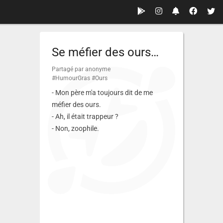
Se méfier des ours…
Partagé par anonyme
#HumourGras
#Ours
- Mon père m'a toujours dit de me
méfier des ours.
- Ah, il était trappeur ?
- Non, zoophile.