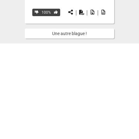
|
|
|
100%
Une autre blague !