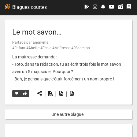
...
Blagues courtes
Le mot savon…
Partagé par anonyme
#Enfant
#Abeille
#École
#Maîtresse
#Rédaction
La maîtresse demande :
- Toto, dans ta rédaction, tu as écrit trois fois le mot savon
avec un S majuscule. Pourquoi ?
- Bah, je pensais que c'était forcément un nom propre !
|
|
|
Une autre blague !