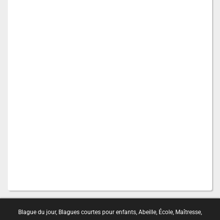
Blague du jour
,
Blagues courtes pour enfants
,
Abeille
,
École
,
Maîtresse
,