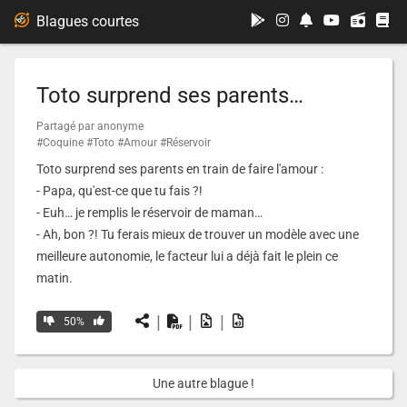
...
Blagues courtes
Toto surprend ses parents…
Partagé par anonyme
#Coquine
#Toto
#Amour
#Réservoir
Toto surprend ses parents en train de faire l'amour :
- Papa, qu'est-ce que tu fais ?!
- Euh… je remplis le réservoir de maman…
- Ah, bon ?! Tu ferais mieux de trouver un modèle avec une
meilleure autonomie, le facteur lui a déjà fait le plein ce
matin.
|
|
|
50%
Une autre blague !