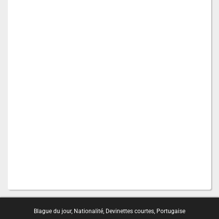
Blague du jour
,
Nationalité
,
Devinettes courtes
,
Portugaise