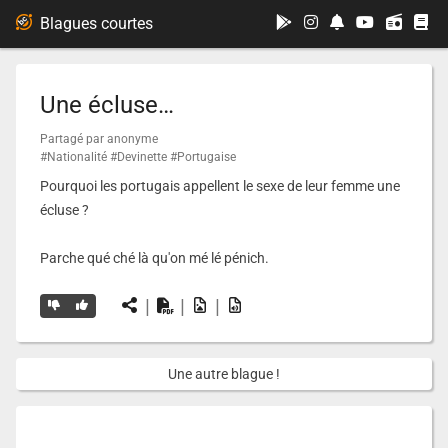
...
Blagues courtes
Une écluse…
Partagé par anonyme
#Nationalité
#Devinette
#Portugaise
Pourquoi les portugais appellent le sexe de leur femme une
écluse ?
Parche qué ché là qu'on mé lé pénich.
|
|
|
Une autre blague !