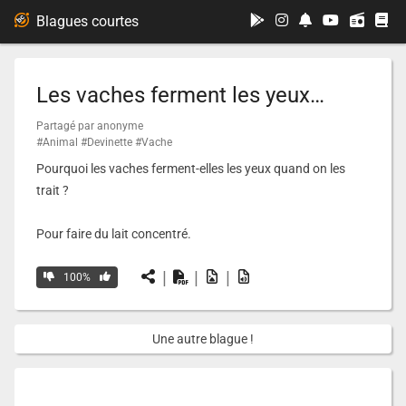
...
Blagues courtes
Les vaches ferment les yeux…
Partagé par anonyme
#Animal
#Devinette
#Vache
Pourquoi les vaches ferment-elles les yeux quand on les
trait ?
Pour faire du lait concentré.
|
|
|
100%
Une autre blague !