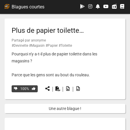
...
Blagues courtes
Plus de papier toilette…
Partagé par anonyme
#Devinette
#Magasin
#Papier
#Toilette
Pourquoi n'y a-t-il plus de papier toilette dans les
magasins ?
Parce que les gens sont au bout du rouleau.
|
|
|
100%
Une autre blague !