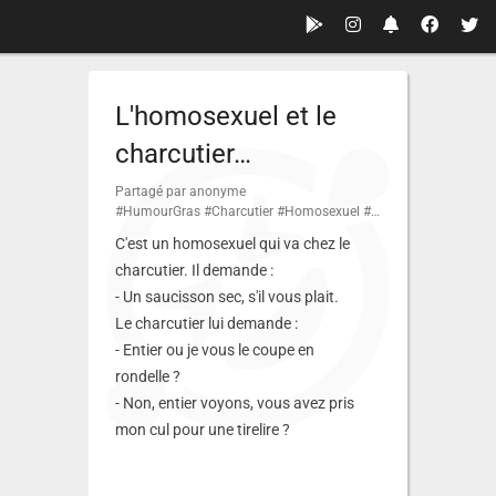
L'homosexuel et le
charcutier…
Partagé par anonyme
#HumourGras
#Charcutier
#Homosexuel
#Saucisson
C'est un homosexuel qui va chez le
charcutier. Il demande :
- Un saucisson sec, s'il vous plait.
Le charcutier lui demande :
- Entier ou je vous le coupe en
rondelle ?
- Non, entier voyons, vous avez pris
mon cul pour une tirelire ?