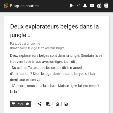
...
Blagues courtes
Deux explorateurs belges dans la
jungle…
Partagé par anonyme
#Nationalité
#Belge
#Explorateur
#Tigre
Deux explorateurs belges sont dans la jungle. Soudain ils se
trouvent face à face avec un tigre. L'un dit :
- Du calme. Tu te rappelles ce que dit le manuel
d'instruction ? Si on le regarde droit dans les yeux, il fait
demi-tour et s'en va.
- D'accord, nous on a lu le livre. Mais le tigre, lui, est-ce qu'il
l'a lu ?
|
|
|
50%