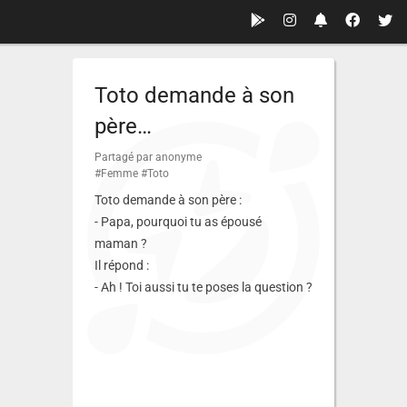
Toto demande à son
père…
Partagé par anonyme
#Femme
#Toto
Toto demande à son père :
- Papa, pourquoi tu as épousé
maman ?
Il répond :
- Ah ! Toi aussi tu te poses la question ?