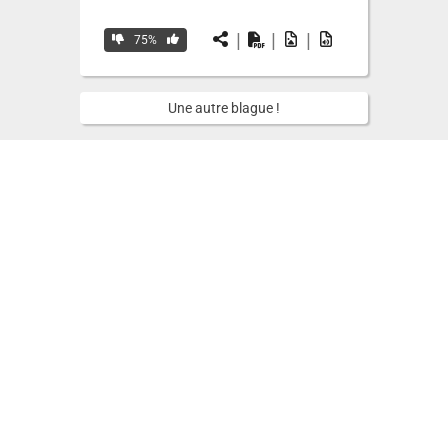
|
|
|
75%
Une autre blague !