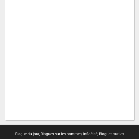
Blague du jour
,
Blagues sur les hommes
,
Infidélité
,
Blagues sur les