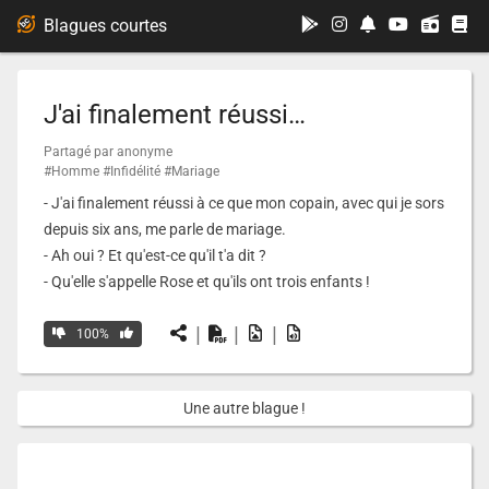
...
Blagues courtes
J'ai finalement réussi…
Partagé par anonyme
#Homme
#Infidélité
#Mariage
- J'ai finalement réussi à ce que mon copain, avec qui je sors
depuis six ans, me parle de mariage.
- Ah oui ? Et qu'est-ce qu'il t'a dit ?
- Qu'elle s'appelle Rose et qu'ils ont trois enfants !
|
|
|
100%
Une autre blague !