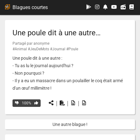
...
Blagues courtes
Une poule dit à une autre…
Partagé par anonyme
#Animal
#JeuDeMots
#Journal
#Poule
Une poule dit à une autre :
- Tu as lu le journal aujourd'hui ?
- Non pourquoi ?
- Il y a eu un massacre dans un poulailler le coq était armé
d'un œuf millimètre !
|
|
|
100%
Une autre blague !