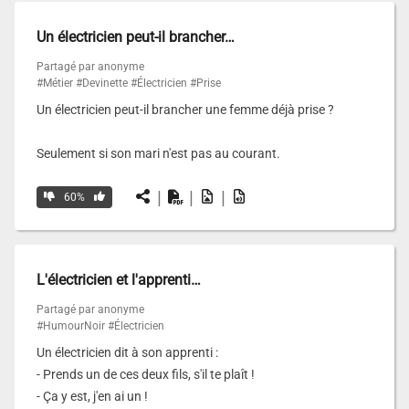
Un électricien peut-il brancher…
Partagé par anonyme
#Métier
#Devinette
#Électricien
#Prise
Un électricien peut-il brancher une femme déjà prise ?
Seulement si son mari n'est pas au courant.
|
|
|
60%
L'électricien et l'apprenti…
Partagé par anonyme
#HumourNoir
#Électricien
Un électricien dit à son apprenti :
- Prends un de ces deux fils, s'il te plaît !
- Ça y est, j'en ai un !