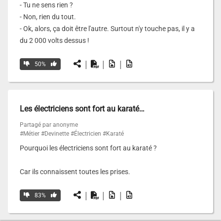
- Tu ne sens rien ?
- Non, rien du tout.
- Ok, alors, ça doit être l'autre. Surtout n'y touche pas, il y a
du 2 000 volts dessus !
|
|
|
50%
Les électriciens sont fort au karaté…
Partagé par anonyme
#Métier
#Devinette
#Électricien
#Karaté
Pourquoi les électriciens sont fort au karaté ?
Car ils connaissent toutes les prises.
|
|
|
83%