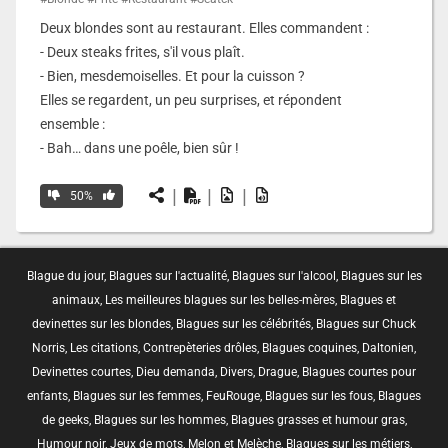
Deux blondes sont au restaurant. Elles commandent :
- Deux steaks frites, s'il vous plaît.
- Bien, mesdemoiselles. Et pour la cuisson ?
Elles se regardent, un peu surprises, et répondent
ensemble :
- Bah… dans une poêle, bien sûr !
|
|
|
50%
Blague du jour
,
Blagues sur l'actualité
,
Blagues sur l'alcool
,
Blagues sur les
animaux
,
Les meilleures blagues sur les belles-mères
,
Blagues et
devinettes sur les blondes
,
Blagues sur les célébrités
,
Blagues sur Chuck
Norris
,
Les citations
,
Contrepèteries drôles
,
Blagues coquines
,
Daltonien
,
Devinettes courtes
,
Dieu demanda
,
Divers
,
Drague
,
Blagues courtes pour
enfants
,
Blagues sur les femmes
,
FeuRouge
,
Blagues sur les fous
,
Blagues
de geeks
,
Blagues sur les hommes
,
Blagues grasses et humour gras
,
Humour noir
,
Jeux de mots
,
Melon et Melèche
,
Blagues sur les métiers
,