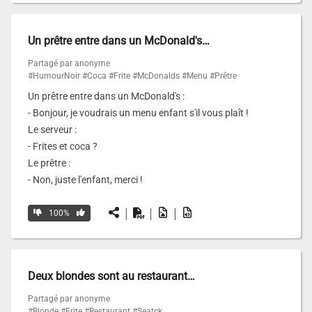
Un prêtre entre dans un McDonald's…
Partagé par anonyme
#HumourNoir
#Coca
#Frite
#McDonalds
#Menu
#Prêtre
Un prêtre entre dans un McDonald's :
- Bonjour, je voudrais un menu enfant s'il vous plaît !
Le serveur :
- Frites et coca ?
Le prêtre :
- Non, juste l'enfant, merci !
|
|
|
100%
Deux blondes sont au restaurant…
Partagé par anonyme
#Blonde
#Frite
#Restaurant
#Seatck