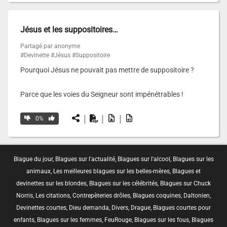
Jésus et les suppositoires…
Partagé par anonyme
#Devinette
#Jésus
#Suppositoire
Pourquoi Jésus ne pouvait pas mettre de suppositoire ?
Parce que les voies du Seigneur sont impénétrables !
|
|
|
0%
Blague du jour
,
Blagues sur l'actualité
,
Blagues sur l'alcool
,
Blagues sur les
animaux
,
Les meilleures blagues sur les belles-mères
,
Blagues et
devinettes sur les blondes
,
Blagues sur les célébrités
,
Blagues sur Chuck
Norris
,
Les citations
,
Contrepèteries drôles
,
Blagues coquines
,
Daltonien
,
Devinettes courtes
,
Dieu demanda
,
Divers
,
Drague
,
Blagues courtes pour
enfants
,
Blagues sur les femmes
,
FeuRouge
,
Blagues sur les fous
,
Blagues