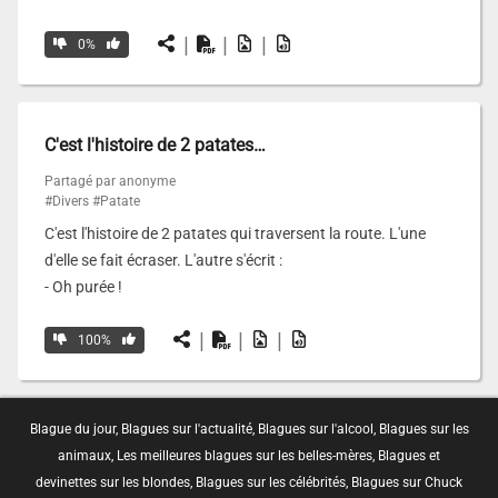
|
|
|
0%
C'est l'histoire de 2 patates…
Partagé par anonyme
#Divers
#Patate
C'est l'histoire de 2 patates qui traversent la route. L'une
d'elle se fait écraser. L'autre s'écrit :
- Oh purée !
|
|
|
100%
Blague du jour
,
Blagues sur l'actualité
,
Blagues sur l'alcool
,
Blagues sur les
animaux
,
Les meilleures blagues sur les belles-mères
,
Blagues et
devinettes sur les blondes
,
Blagues sur les célébrités
,
Blagues sur Chuck