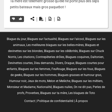
Ta mère est tellement grosse qu'elle ne porte plus des slips
petits bateaux mais gros paquebot !
|
|
|
Blague du jour
,
Blagues sur l'actualité
,
Blagues sur l'alcool
,
Blagues sur les
animaux
,
Les meilleures blagues sur les belles-mères
,
Blagues et
devinettes sur les blondes
,
Blagues sur les célébrités
,
Blagues sur Chuck
Norris
,
Les citations
,
Contrepèteries drôles
,
Blagues coquines
,
Daltonien
,
Devinettes courtes
,
Dieu demanda
,
Divers
,
Drague
,
Blagues courtes pour
enfants
,
Blagues sur les femmes
,
FeuRouge
,
Blagues sur les fous
,
Blagues
de geeks
,
Blagues sur les hommes
,
Blagues grasses et humour gras
,
Humour noir
,
Jeux de mots
,
Melon et Melèche
,
Blagues sur les métiers
,
Monsieur et Madame
,
Nationalité
,
Blagues nulles
,
On ne dit pas
,
Perles de
profs
,
Proverbes
,
Blagues sur ta mère
,
Les blagues de Toto
Contact
|
Politique de confidentialité
|
À propos