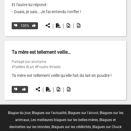
Et l'autre lui répond :
- Ouais, je sais… Je l'ai entendu ronfler !
|
|
|
100%
Ta mère est tellement veille…
Partagé par anonyme
#TaMère
#Lait
#Poudre
#Vieille
Ta mère est tellement veille qu'elle fait du lait en poudre !
|
|
|
Blague du jour
,
Blagues sur l'actualité
,
Blagues sur l'alcool
,
Blagues sur les
animaux
,
Les meilleures blagues sur les belles-mères
,
Blagues et
devinettes sur les blondes
,
Blagues sur les célébrités
,
Blagues sur Chuck