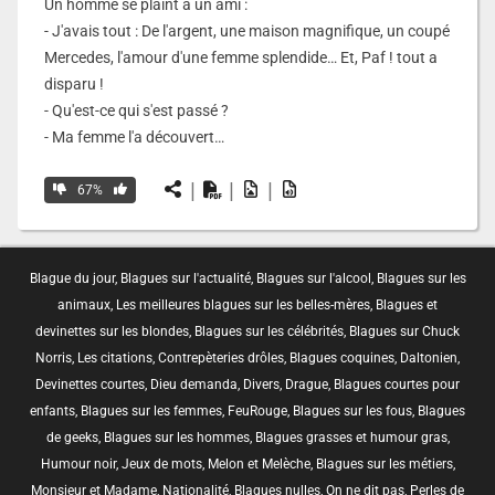
Un homme se plaint à un ami :
- J'avais tout : De l'argent, une maison magnifique, un coupé
Mercedes, l'amour d'une femme splendide… Et, Paf ! tout a
disparu !
- Qu'est-ce qui s'est passé ?
- Ma femme l'a découvert…
|
|
|
67%
Blague du jour
,
Blagues sur l'actualité
,
Blagues sur l'alcool
,
Blagues sur les
animaux
,
Les meilleures blagues sur les belles-mères
,
Blagues et
devinettes sur les blondes
,
Blagues sur les célébrités
,
Blagues sur Chuck
Norris
,
Les citations
,
Contrepèteries drôles
,
Blagues coquines
,
Daltonien
,
Devinettes courtes
,
Dieu demanda
,
Divers
,
Drague
,
Blagues courtes pour
enfants
,
Blagues sur les femmes
,
FeuRouge
,
Blagues sur les fous
,
Blagues
de geeks
,
Blagues sur les hommes
,
Blagues grasses et humour gras
,
Humour noir
,
Jeux de mots
,
Melon et Melèche
,
Blagues sur les métiers
,
Monsieur et Madame
,
Nationalité
,
Blagues nulles
,
On ne dit pas
,
Perles de