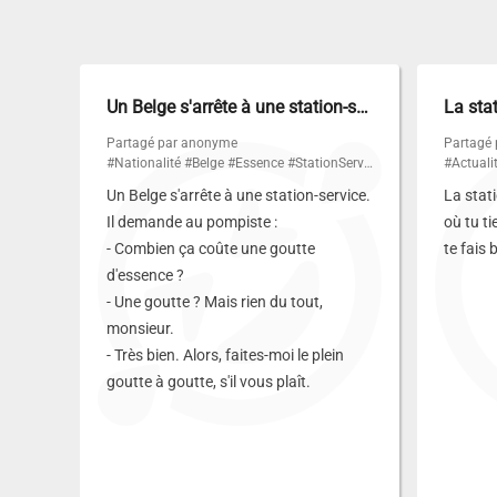
Un Belge s'arrête à une station-service…
La sta
Partagé par anonyme
Partagé
#Nationalité
#Belge
#Essence
#StationService
#Actuali
Un Belge s'arrête à une station-service.
La stati
Il demande au pompiste :
où tu ti
- Combien ça coûte une goutte
te fais 
d'essence ?
- Une goutte ? Mais rien du tout,
monsieur.
- Très bien. Alors, faites-moi le plein
goutte à goutte, s'il vous plaît.