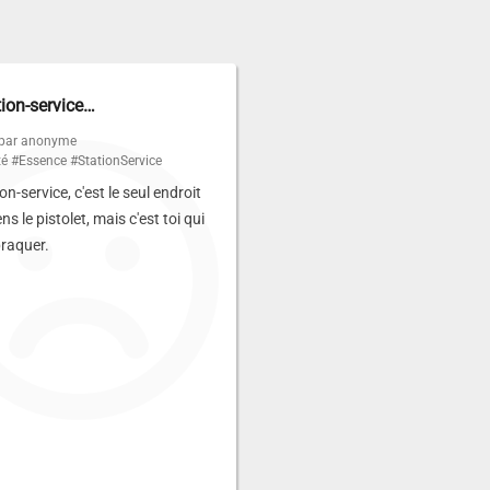
tion-service…
 par anonyme
té
#Essence
#StationService
on-service, c'est le seul endroit
ens le pistolet, mais c'est toi qui
braquer.